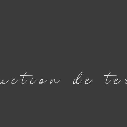
uction
de te